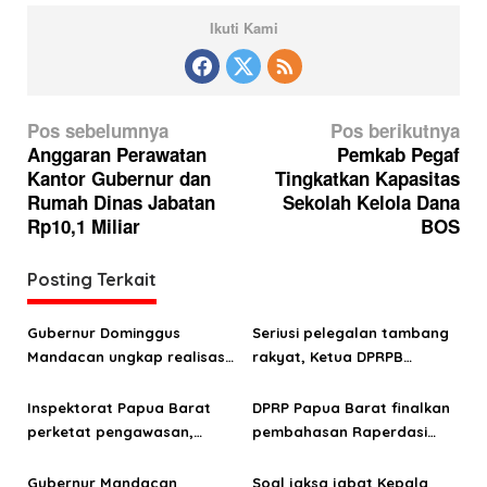
Ikuti Kami
N
Pos sebelumnya
Pos berikutnya
a
Anggaran Perawatan
Pemkab Pegaf
Kantor Gubernur dan
Tingkatkan Kapasitas
v
Rumah Dinas Jabatan
Sekolah Kelola Dana
i
Rp10,1 Miliar
BOS
g
a
Posting Terkait
s
Gubernur Dominggus
Seriusi pelegalan tambang
i
Mandacan ungkap realisasi
rakyat, Ketua DPRPB
p
APBD, pendapatan Papua
Orgenes Wonggor bertemu
o
Barat 2025 tak capai target
Menko Perekonomian dan
Inspektorat Papua Barat
DPRP Papua Barat finalkan
Menteri ESDM
perketat pengawasan,
pembahasan Raperdasi
s
kawal target WTP 2026
KTR, ganjaran sanksi
menanti
Gubernur Mandacan
Soal jaksa jabat Kepala