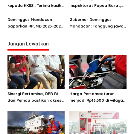
kepada KKSS : Terima kasih
Inspektorat Papua Barat,
sudah jadikan kami tuan di
DM: Disetujui, kita lakukan
negeri sendiri
Dominggus Mandacan
Gubernur Dominggus
paparkan RPJMD 2025-2029
Mandacan: Tanggung jawab
Provinsi Papua Barat
yang diemban anggota
dewan tidaklah ringan
Jangan Lewatkan
Sinergi Pertamina, DPR RI
Harga Pertamax turun
dan Pemda pastikan akses
menjadi Rp16.300 di wilayah
energi di Teluk Bintuni
Papua Maluku