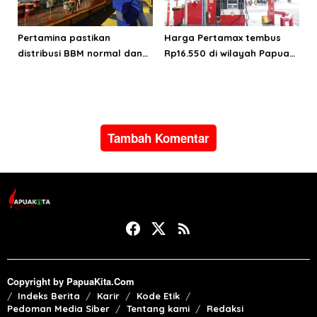
Pertamina pastikan
Harga Pertamax tembus
distribusi BBM normal dan
Rp16.550 di wilayah Papua
lancar di wilayah Papua
Maluku, harga Biosolar dan
Maluku
Pertalite tetap
Tambah Komentar
Copyright by PapuaKita.Com
Indeks Berita
Karir
Kode Etik
Pedoman Media Siber
Tentang kami
Redaksi