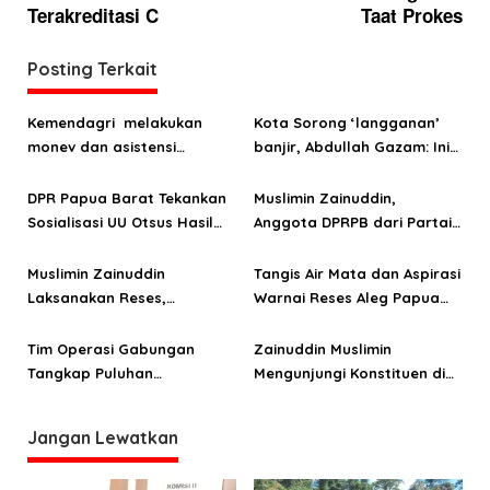
v
Terakreditasi C
Taat Prokes
i
g
Posting Terkait
a
s
Kemendagri melakukan
Kota Sorong ‘langganan’
monev dan asistensi
banjir, Abdullah Gazam: Ini
i
realisasi APBD Papua Barat
tugas pertama Pj. Wali Kota
p
Daya
DPR Papua Barat Tekankan
Muslimin Zainuddin,
o
Sosialisasi UU Otsus Hasil
Anggota DPRPB dari Partai
Revisi Mesti Digencarkan
NasDem Hibahkan Mobil ke
s
YAKESMA
Muslimin Zainuddin
Tangis Air Mata dan Aspirasi
Laksanakan Reses,
Warnai Reses Aleg Papua
Tampung Aspirasi
Barat di Kota Sorong
Masyarakat Kota Sorong
Tim Operasi Gabungan
Zainuddin Muslimin
Tangkap Puluhan
Mengunjungi Konstituen di
Penambang Ilegal di Hutan
Tengah Pandemi Covid-19
Lindung Remu
Jangan Lewatkan