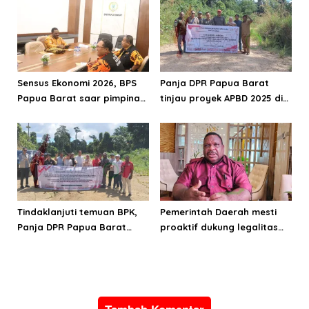
Sensus Ekonomi 2026, BPS
Panja DPR Papua Barat
Papua Barat saar pimpinan
tinjau proyek APBD 2025 di
DPRPB
Manokwari Selatan dan
Bintuni
Tindaklanjuti temuan BPK,
Pemerintah Daerah mesti
Panja DPR Papua Barat
proaktif dukung legalitas
turlap ke tiga lokasi proyek
pertambangan rakyat di
di Manokwari
Papua Barat