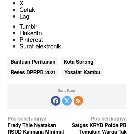
X
Cetak
Lagi
Tumblr
LinkedIn
Pinterest
Surat elektronik
Bantuan Perikanan
Kota Sorong
Reses DPRPB 2021
Yosafat Kambu
Ikuti Kami
N
Pos sebelumnya
Pos berikutnya
a
Fredy Thie Nyatakan
Satgas KRYD Polda PB
RSUD Kaimana Minimal
Temukan Warga Tak