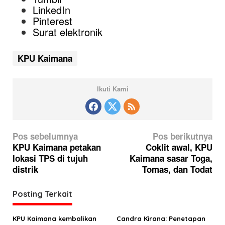
LinkedIn
Pinterest
Surat elektronik
KPU Kaimana
Ikuti Kami
N
Pos sebelumnya
Pos berikutnya
a
KPU Kaimana petakan
Coklit awal, KPU
lokasi TPS di tujuh
Kaimana sasar Toga,
v
distrik
Tomas, dan Todat
i
g
Posting Terkait
a
s
KPU Kaimana kembalikan
Candra Kirana: Penetapan