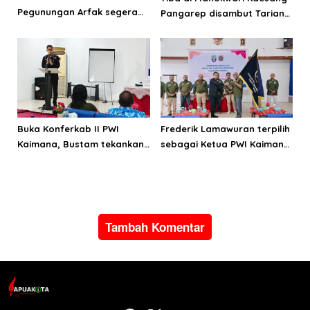
Pegunungan Arfak segera
Pangarep disambut Tarian
laksanakan Musda
Adat Arfak
Buka Konferkab II PWI
Frederik Lamawuran terpilih
Kaimana, Bustam tekankan
sebagai Ketua PWI Kaimana
pentingnya menjaga KEJ
periode 2026-2029
dan perilaku
Tambah Komentar