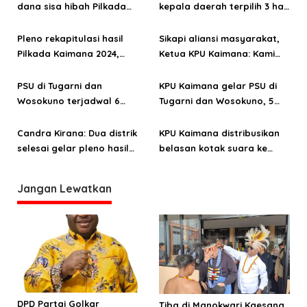
dana sisa hibah Pilkada
kepala daerah terpilih 3 hari
i
Rp5,2 milliar
setelah pleno
p
Pleno rekapitulasi hasil
Sikapi aliansi masyarakat,
o
Pilkada Kaimana 2024,
Ketua KPU Kaimana: Kami
digelar 7 Desember
bekerja sesuai aturan
s
PSU di Tugarni dan
KPU Kaimana gelar PSU di
Wosokuno terjadwal 6
Tugarni dan Wosokuno, 5
Desember
Desember
Candra Kirana: Dua distrik
KPU Kaimana distribusikan
selesai gelar pleno hasil
belasan kotak suara ke
Pilkada 2024
Distrik Yamor
Jangan Lewatkan
DPD Partai Golkar
Tiba di Manokwari Kaesang