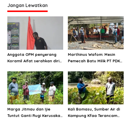
Mekanisme DPRD
Dalam Negeri
Jangan Lewatkan
Anggota OPM penyerang
Marthinus Wafom: Mesin
Koramil Aifat serahkan diri
Pemecah Batu Milik PT PDK
ke Satgas Yonif 623
Berada di Kawasan APL
Marga Jitmau dan Ijie
Kali Bomasu, Sumber Air di
Tuntut Ganti Rugi Kerusakan
Kampung Kfaa Terancam
Kali Bomasu
Kering