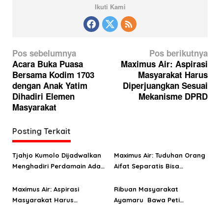
Ikuti Kami
N
Pos sebelumnya
Pos berikutnya
a
Acara Buka Puasa
Maximus Air: Aspirasi
Bersama Kodim 1703
Masyarakat Harus
v
dengan Anak Yatim
Diperjuangkan Sesuai
i
Dihadiri Elemen
Mekanisme DPRD
g
Masyarakat
a
Posting Terkait
s
i
Tjahjo Kumolo Dijadwalkan
Maximus Air: Tuduhan Orang
p
Menghadiri Perdamain Adat
Aifat Separatis Bisa
o
Masyarakat Maybrat
Menimbulkan Perlawanan
Maximus Air: Aspirasi
Ribuan Masyarakat
s
Masyarakat Harus
Ayamaru Bawa Peti
Diperjuangkan Sesuai
Jenazah untuk Menteri