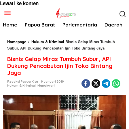
Lewati ke konten
Home
Papua Barat
Parlementaria
Daerah
Homepage
/
Hukum & Kriminal
Bisnis Gelap Miras Tumbuh
Subur, API Dukung Pencabutan Ijin Toko Bintang Jaya
Bisnis Gelap Miras Tumbuh Subur, API
Dukung Pencabutan Ijin Toko Bintang
Jaya
Redaksi Papua Kita
9 Januari 2019
Hukum & Kriminal
,
Manokwari