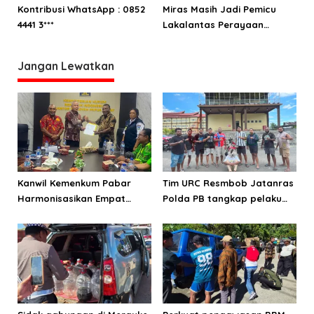
Protokol Kesehatan
HUT ke 122
Kontribusi WhatsApp : 0852
Miras Masih Jadi Pemicu
4441 3***
Lakalantas Perayaan
Pergantian Tahun di
Manokwari
Jangan Lewatkan
Kanwil Kemenkum Pabar
Tim URC Resmbob Jatanras
Harmonisasikan Empat
Polda PB tangkap pelaku
Ranperda Kabupaten Teluk
curanmor di Manokwari
Wondama