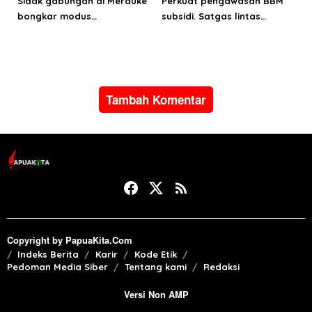
Sidak gabungan di Merauke
Perkuat pengawasan BBM
bongkar modus
subsidi. Satgas lintas
penyalahgunaan BBM
sektoral temukan indikasi
subsidi
penyalahgunaan di
Manokwari
Tambah Komentar
Copyright by PapuaKita.Com
Indeks Berita
Karir
Kode Etik
Pedoman Media Siber
Tentang kami
Redaksi
Versi Non AMP