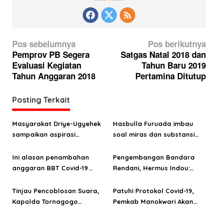
N
Pos sebelumnya
Pos berikutnya
a
Pemprov PB Segera
Satgas Natal 2018 dan
Evaluasi Kegiatan
Tahun Baru 2019
v
Tahun Anggaran 2018
Pertamina Ditutup
i
g
Posting Terkait
a
s
Masyarakat Driye-Ugyehek
Hasbulla Furuada imbau
sampaikan aspirasi
soal miras dan substansi
i
infrastruktur ke anggota
KBMAP IV
p
DPRP Papua Barat Aporina
Ini alasan penambahan
Pengembangan Bandara
o
Dowansiba
anggaran BBT Covid-19
Rendani, Hermus Indou:
Manokwari sebesar 55,324
Upaya Mengubah Citra
s
miliar
Manokwari
Tinjau Pencoblosan Suara,
Patuhi Protokol Covid-19,
Kapolda Tornagogo
Pemkab Manokwari Akan
Sihombing Ingatkan
Batasi Peserta Upacara