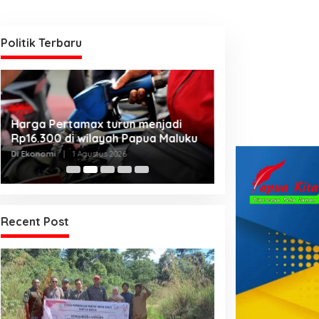
Politik Terbaru
Kanwil Kemenku
Harga Pertamax turun menjadi
Harmonisasikan
Rp16.300 di wilayah Papua Maluku
Kabupaten Telu
Di Hukum & Kriminal, 
Di Ekonomi
|
1 Agustus 2026
2026
Recent Post