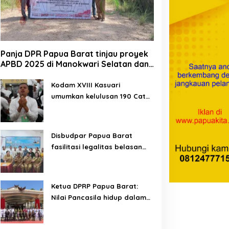
Panja DPR Papua Barat tinjau proyek
APBD 2025 di Manokwari Selatan dan
Bintuni
Kodam XVIII Kasuari
umumkan kelulusan 190 Cata
PK TNI AD gelombang II TA
2026
Disbudpar Papua Barat
fasilitasi legalitas belasan
lembaga kesenian di tiga
kabupaten
Ketua DPRP Papua Barat:
Nilai Pancasila hidup dalam
kehidupan masyarakat
Papua