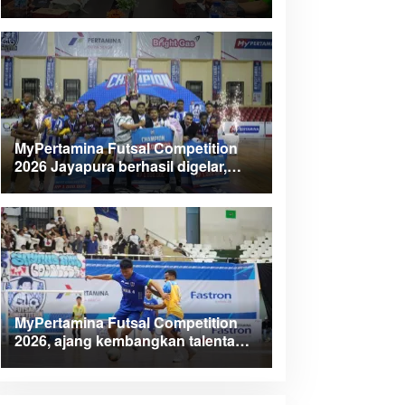
Kabupaten Teluk Wondama
MyPertamina Futsal Competition
2026 Jayapura berhasil digelar,
dorong talenta muda berprestasi
MyPertamina Futsal Competition
2026, ajang kembangkan talenta
muda dan berdayakan UMKM lokal
Papua