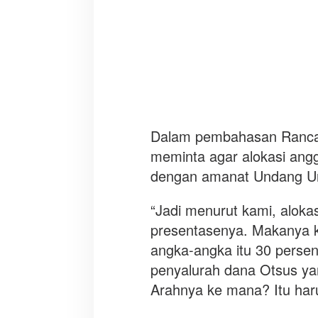
e
s
e
h
a
t
a
n
Dalam pembahasan Ranca
R
meminta agar alokasi angg
A
P
dengan amanat Undang U
B
D
“Jadi menurut kami, alokas
2
presentasenya. Makanya 
0
angka-angka itu 30 persen
2
0
penyalurah dana Otsus yan
Arahnya ke mana? Itu haru