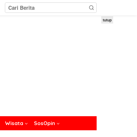
tutup
Wisata
SosOpin