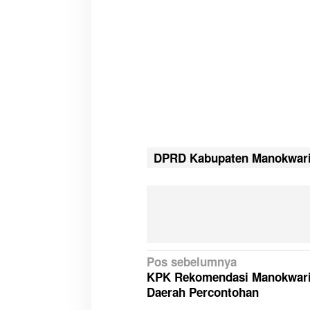
DPRD Kabupaten Manokwar
N
Pos sebelumnya
KPK Rekomendasi Manokwari
a
Daerah Percontohan
v