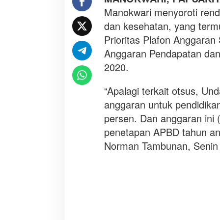
n
Manokwari menyoroti rend
g
g
dan kesehatan, yang term
a
Prioritas Plafon Anggar
r
Anggaran Pendapatan dan
a
2020.
n
P
e
“Apalagi terkait otsus, U
n
anggaran untuk pendidikan
d
persen. Dan anggaran ini (
i
penetapan APBD tahun ang
d
i
Norman Tambunan, Senin 
k
a
n
d
a
n
K