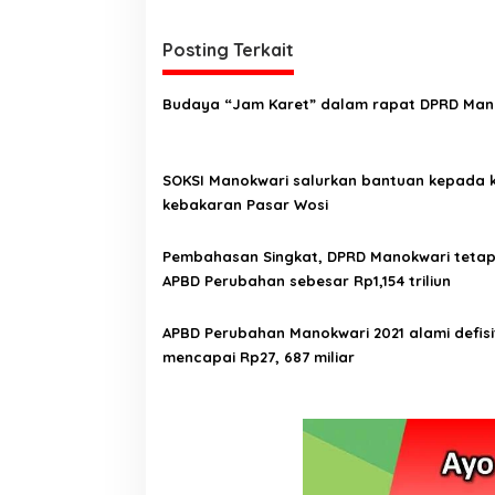
i
g
Posting Terkait
a
Budaya “Jam Karet” dalam rapat DPRD Man
s
i
p
SOKSI Manokwari salurkan bantuan kepada 
kebakaran Pasar Wosi
o
s
Pembahasan Singkat, DPRD Manokwari teta
APBD Perubahan sebesar Rp1,154 triliun
APBD Perubahan Manokwari 2021 alami defisi
mencapai Rp27, 687 miliar