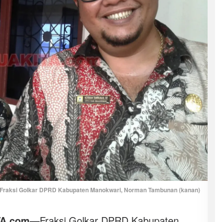
Fraksi Golkar DPRD Kabupaten Manokwari, Norman Tambunan (kanan)
A.com
—Fraksi Golkar DPRD Kabupaten