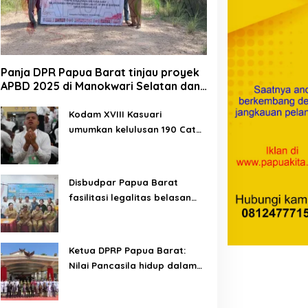
Panja DPR Papua Barat tinjau proyek
APBD 2025 di Manokwari Selatan dan
Bintuni
Kodam XVIII Kasuari
umumkan kelulusan 190 Cata
PK TNI AD gelombang II TA
2026
Disbudpar Papua Barat
fasilitasi legalitas belasan
lembaga kesenian di tiga
kabupaten
Ketua DPRP Papua Barat:
Nilai Pancasila hidup dalam
kehidupan masyarakat
Papua