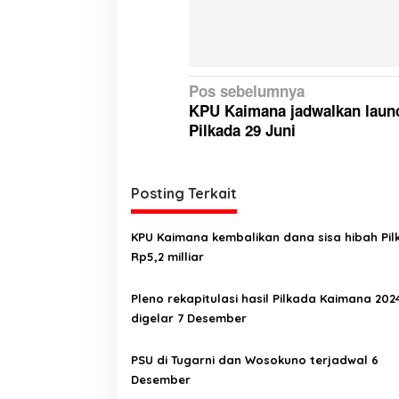
N
Pos sebelumnya
KPU Kaimana jadwalkan laun
a
Pilkada 29 Juni
v
i
g
Posting Terkait
a
KPU Kaimana kembalikan dana sisa hibah Pi
s
Rp5,2 milliar
i
p
Pleno rekapitulasi hasil Pilkada Kaimana 202
digelar 7 Desember
o
s
PSU di Tugarni dan Wosokuno terjadwal 6
Desember