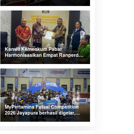
Kanwil Kemenkum Pabar
Harmonisasikan Empat Ranperda
Kabupaten Teluk Wondama
MyPertamina Futsal Competition
2026 Jayapura berhasil digelar,
dorong talenta muda berprestasi