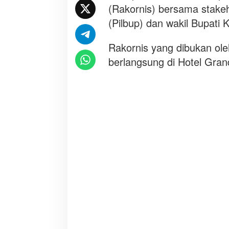
a
(Rakornis) bersama stakeh
i
(Pilbup) dan wakil Bupati
m
a
Rakornis yang dibukan ol
n
a
berlangsung di Hotel Gra
2
0
2
4