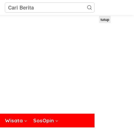
tutup
Wisata
SosOpin