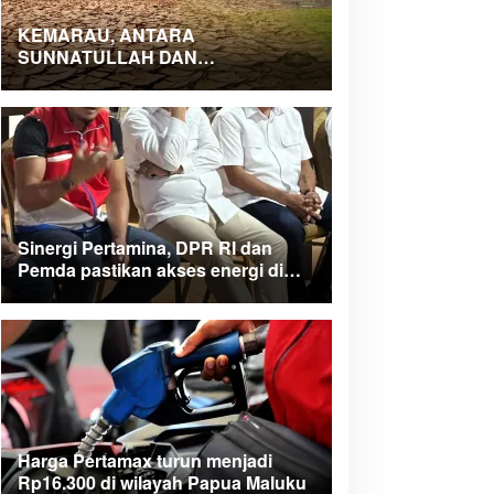
KEMARAU, ANTARA
SUNNATULLAH DAN
MUHASABAH
Sinergi Pertamina, DPR RI dan
Pemda pastikan akses energi di
Teluk Bintuni
Harga Pertamax turun menjadi
Rp16.300 di wilayah Papua Maluku