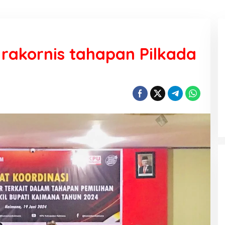
rakornis tahapan Pilkada
KEMARAU, ANTARA SUNNATULLAH
DAN MUHASABAH
Di Religi
|
7 Agustus 2026