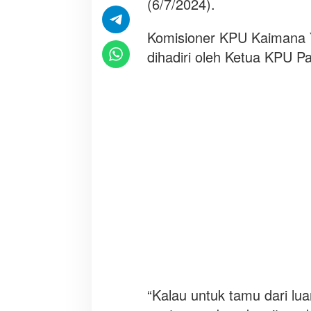
(6/7/2024).
a
K
a
Komisioner KPU Kaimana 
i
dihadiri oleh Ketua KPU P
m
a
n
a
6
J
u
l
i
“Kalau untuk tamu dari lu