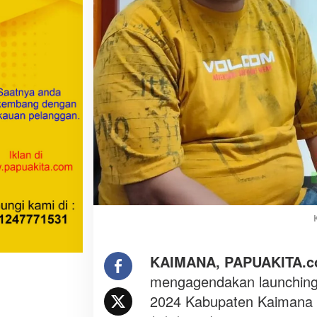
a
n
a
a
n
l
a
u
n
c
h
i
n
g
P
i
l
KAIMANA, PAPUAKITA.
k
mengagendakan launching 
a
2024 Kabupaten Kaimana di
d