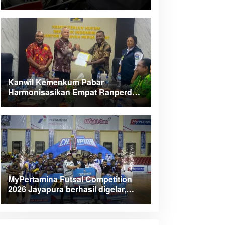
Kanwil Kemenkum Pabar
Harmonisasikan Empat Ranperda
Kabupaten Teluk Wondama
MyPertamina Futsal Competition
2026 Jayapura berhasil digelar,
dorong talenta muda berprestasi