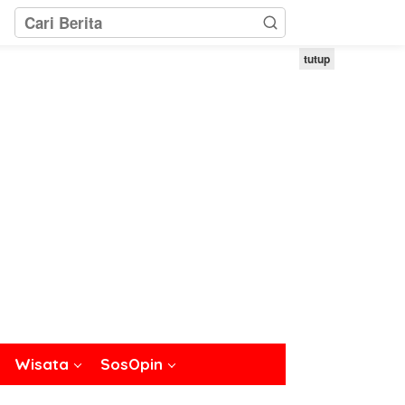
tutup
Wisata
SosOpin