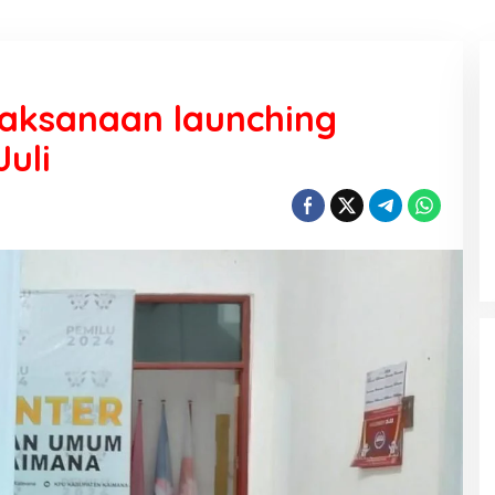
aksanaan launching
uli
KEMARAU, ANTARA SUNNATULLAH
DAN MUHASABAH
Di Religi
|
7 Agustus 2026