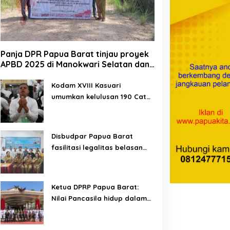
Panja DPR Papua Barat tinjau proyek
APBD 2025 di Manokwari Selatan dan
Bintuni
Kodam XVIII Kasuari
umumkan kelulusan 190 Cata
PK TNI AD gelombang II TA
2026
Disbudpar Papua Barat
fasilitasi legalitas belasan
lembaga kesenian di tiga
kabupaten
Ketua DPRP Papua Barat:
Nilai Pancasila hidup dalam
kehidupan masyarakat
Papua