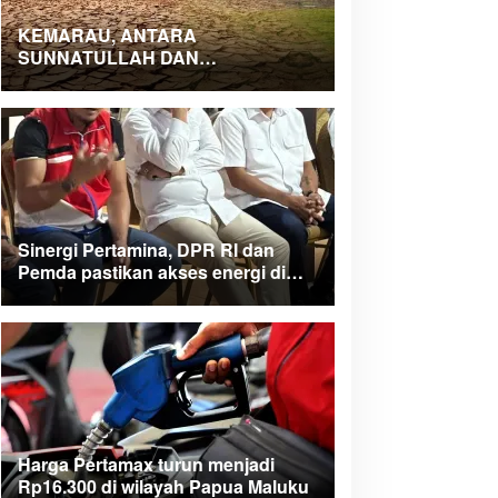
KEMARAU, ANTARA
SUNNATULLAH DAN
MUHASABAH
Sinergi Pertamina, DPR RI dan
Pemda pastikan akses energi di
Teluk Bintuni
Harga Pertamax turun menjadi
Rp16.300 di wilayah Papua Maluku