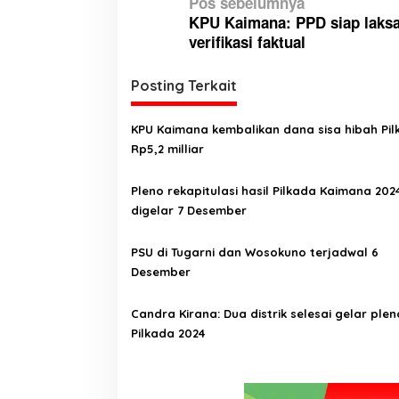
N
Pos sebelumnya
KPU Kaimana: PPD siap laks
a
verifikasi faktual
v
i
Posting Terkait
g
a
KPU Kaimana kembalikan dana sisa hibah Pi
Rp5,2 milliar
s
i
Pleno rekapitulasi hasil Pilkada Kaimana 202
p
digelar 7 Desember
o
PSU di Tugarni dan Wosokuno terjadwal 6
s
Desember
Candra Kirana: Dua distrik selesai gelar plen
Pilkada 2024