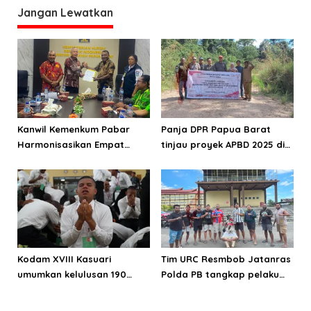
yang Positif
Cenderung Lebih Tinggi
Jangan Lewatkan
Kanwil Kemenkum Pabar
Panja DPR Papua Barat
Harmonisasikan Empat
tinjau proyek APBD 2025 di
Ranperda Kabupaten Teluk
Manokwari Selatan dan
Wondama
Bintuni
Kodam XVIII Kasuari
Tim URC Resmbob Jatanras
umumkan kelulusan 190
Polda PB tangkap pelaku
Cata PK TNI AD gelombang
curanmor di Manokwari
II TA 2026