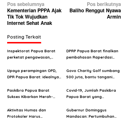
N
Pos sebelumnya
Pos berikutnya
a
Kementerian PPPA Ajak
Baliho Renggut Nyawa
Tik Tok Wujudkan
Armin
v
Internet Sehat Anak
i
g
Posting Terkait
a
s
Inspektorat Papua Barat
DPRP Papua Barat finalkan
perketat pengawasan,
pembahasan Raperdasi
i
kawal target WTP 2026
KTR, ganjaran sanksi
p
menanti
Upaya perampingan OPD,
Govo Charity Golf sumbang
o
DPR Papua Barat: idealnya
500 juta, bantu tangani
miskin struktur, tapi kaya
stunting dan kemiskinan
s
fungsi
ekstrem di Papua Barat
Paskibra Papua Barat
Covid-19, Jumlah Paskibra
Sukses Kibarkan Merah-
Papua Barat yang
Putih di HUT ke-75 Republik
Dikukuhkan hanya Enam
Indonesia
orang
Aktivitas Humas dan
Gubernur Dominggus
Protokoler Harus
Mandacan: Pertumbuhan
Tingkatkan Kerja Sama
Ekonomi Sulampua